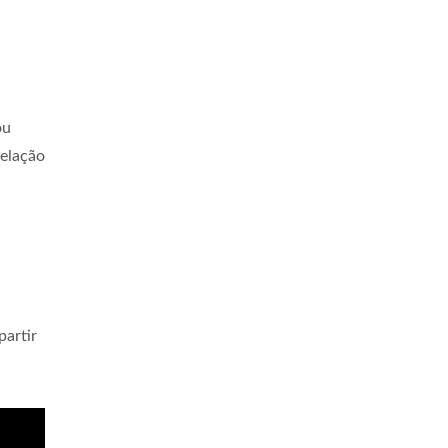
ou
relação
partir