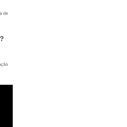
a de
a?
ação