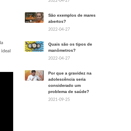
2022-04-27
São exemplos de mares
abertos?
2022-04-27
da
Quais são os tipos de
manômetros?
ideal
2022-04-27
Por que a gravidez na
adolescência seria
considerado um
problema de saúde?
2021-09-25