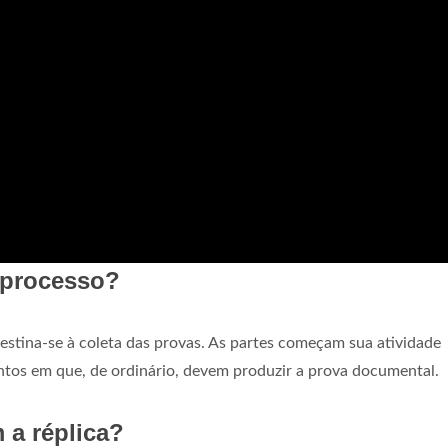
o processo?
tina-se à coleta das provas. As partes começam sua atividade
ntos em que, de ordinário, devem produzir a prova documental.
 a réplica?