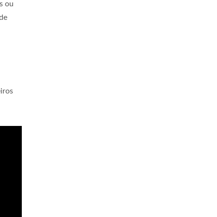
s ou
 de
iros