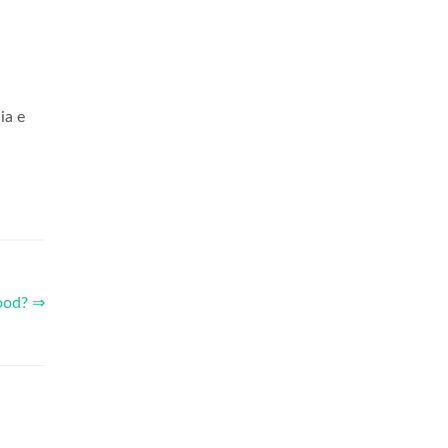
ia e
ood? ⇒