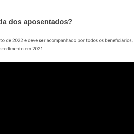
ida dos aposentados?
sto de 2022 e deve
ser
acompanhado por todos os beneficiários,
rocedimento em 2021.