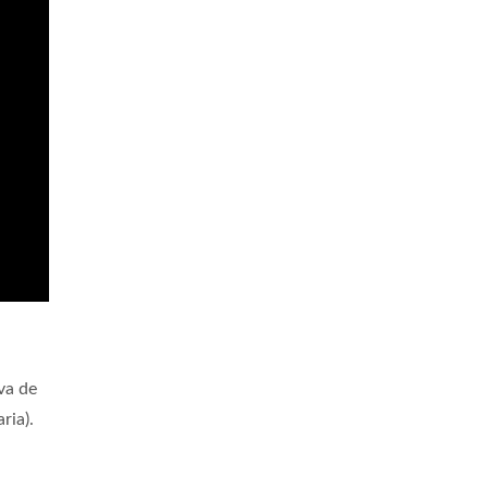
va de
ria).