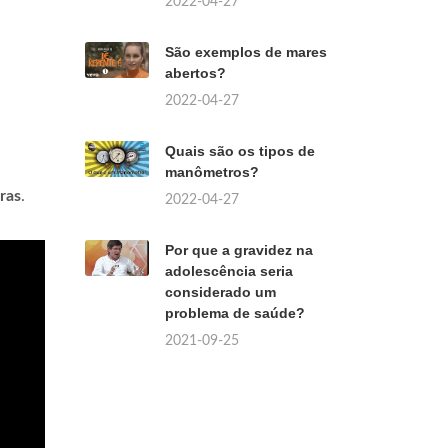
2022-04-27
São exemplos de mares
abertos?
2022-04-27
Quais são os tipos de
manômetros?
ras
.
2022-04-27
Por que a gravidez na
adolescência seria
considerado um
problema de saúde?
2021-09-25