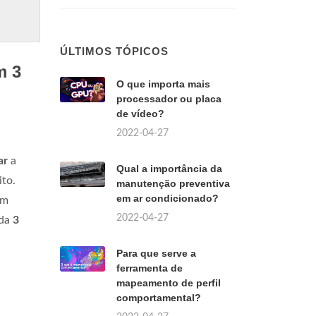
ÚLTIMOS TÓPICOS
m 3
O que importa mais
processador ou placa
de vídeo?
2022-04-27
ar
a
Qual a importância da
to.
manutenção preventiva
em ar condicionado?
am
2022-04-27
ada
3
Para que serve a
ferramenta de
mapeamento de perfil
comportamental?