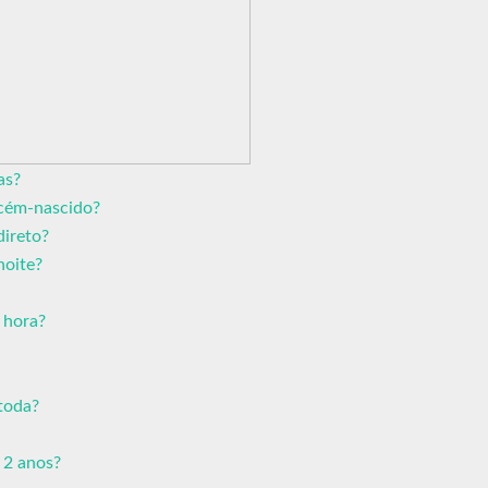
as?
ecém-nascido?
direto?
noite?
 hora?
toda?
 2 anos?