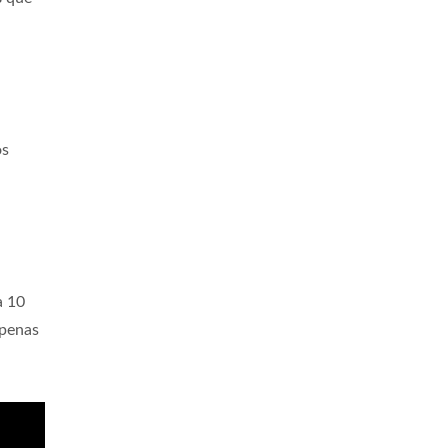
os
a 10
apenas