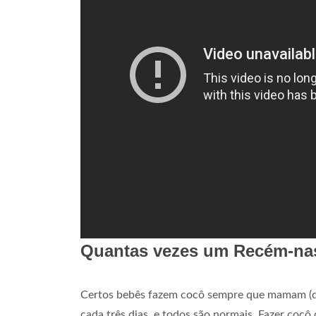
Quantas vezes um Recém-na
Certos bebês fazem cocô sempre que mamam (de
cada três dias, e todos são normais. Fazer co