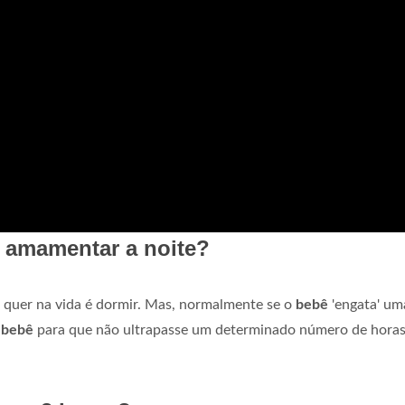
 amamentar a noite?
quer na vida é dormir. Mas, normalmente se o
bebê
'engata' um
 bebê
para que não ultrapasse um determinado número de hora