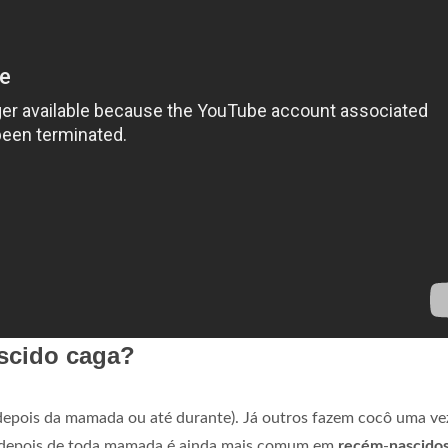
scido caga?
pois da mamada ou até durante). Já outros fazem cocô uma ve
cô depois de toda mamada é ainda mais comum em
recém
-
nascido