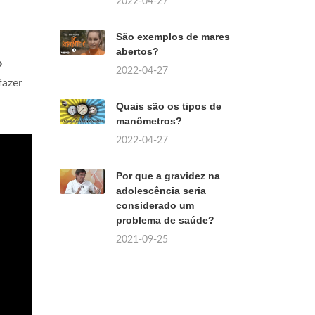
2022-04-27
São exemplos de mares
abertos?
o
2022-04-27
fazer
Quais são os tipos de
manômetros?
2022-04-27
Por que a gravidez na
adolescência seria
considerado um
problema de saúde?
2021-09-25