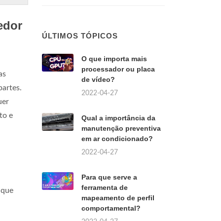
edor
ÚLTIMOS TÓPICOS
O que importa mais
processador ou placa
as
de vídeo?
partes.
2022-04-27
uer
to e
Qual a importância da
manutenção preventiva
em ar condicionado?
2022-04-27
Para que serve a
ferramenta de
 que
mapeamento de perfil
comportamental?