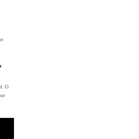
or
?
i. O
por