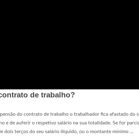
contrato de trabalho?
ensão do contrato de trabalho o trabalhador fica afastado do 
 e de auferir o respetivo salário na sua totalidade. Se for parcia
dois terços do seu salário ilíquido, ou o montante mínimo ...