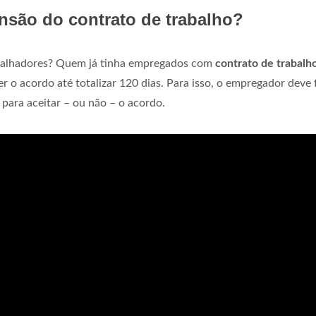
nsão do contrato de trabalho?
abalhadores? Quem já tinha empregados com
contrato de trabalh
 o acordo até totalizar 120 dias. Para isso, o empregador deve 
para aceitar – ou não – o acordo.