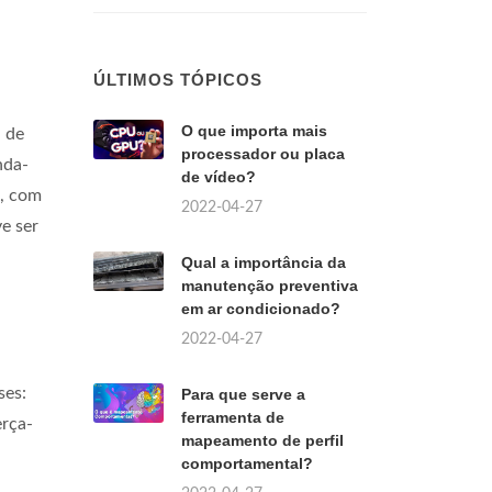
ÚLTIMOS TÓPICOS
O que importa mais
 de
processador ou placa
nda-
de vídeo?
s, com
2022-04-27
e ser
Qual a importância da
manutenção preventiva
em ar condicionado?
2022-04-27
ses:
Para que serve a
ferramenta de
erça-
mapeamento de perfil
comportamental?