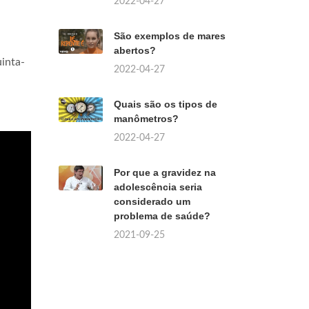
2022-04-27
São exemplos de mares
abertos?
inta-
2022-04-27
Quais são os tipos de
manômetros?
2022-04-27
Por que a gravidez na
adolescência seria
considerado um
problema de saúde?
2021-09-25