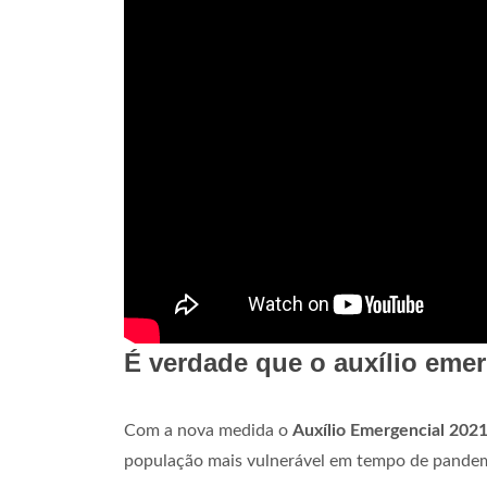
É verdade que o auxílio emer
Com a nova medida o
Auxílio Emergencial 202
população mais vulnerável em tempo de pandemi