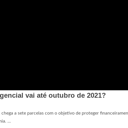
gencial vai até outubro de 2021?
1
chega a sete parcelas com o objetivo de proteger financeiramen
a. ...