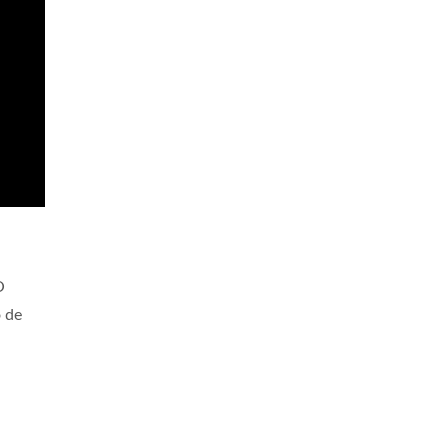
O
 de