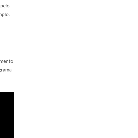
 pelo
mplo,
mento
ograma