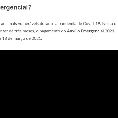
mergencial?
aos mais vulneráveis durante a pandemia de Covid-19. Nesta qu
entar de três meses, o pagamento do
Auxílio Emergencial
2021,
de 18 de março de 2021.