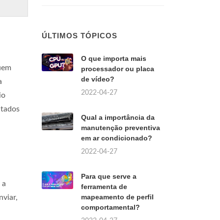
ÚLTIMOS TÓPICOS
O que importa mais
uem
processador ou placa
de vídeo?
a
2022-04-27
io
ntados
Qual a importância da
manutenção preventiva
em ar condicionado?
2022-04-27
Para que serve a
 a
ferramenta de
mapeamento de perfil
nviar,
comportamental?