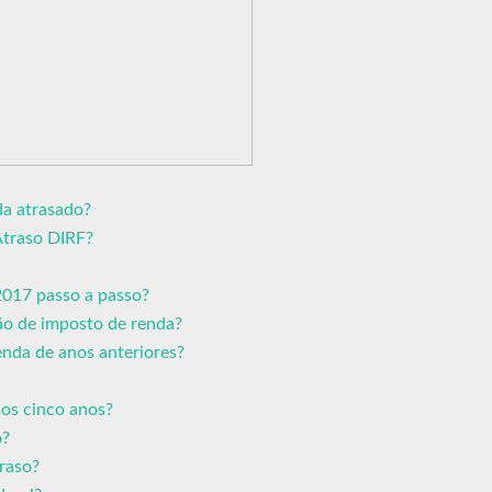
da atrasado?
Atraso DIRF?
2017 passo a passo?
ão de imposto de renda?
enda de anos anteriores?
mos cinco anos?
o?
raso?