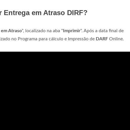
r Entrega em Atraso DIRF?
a em Atraso
", localizado na aba "
Imprimir
". Após a data final de
izado no Programa para cálculo e Impressão de
DARF
Online.