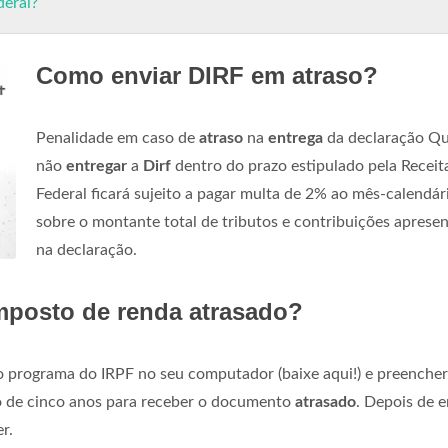
deral?
Como enviar DIRF em atraso?
Penalidade em caso de
atraso
na
entrega
da declaração Q
não
entregar
a
Dirf
dentro do prazo estipulado pela Receit
Federal ficará sujeito a pagar multa de 2% ao mês-calendár
sobre o montante total de tributos e contribuições aprese
na declaração.
imposto de renda atrasado?
 o programa do IRPF no seu computador (baixe aqui!) e preencher
o de cinco anos para receber o documento
atrasado
. Depois de e
r.