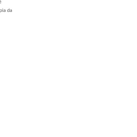
ê
pia da