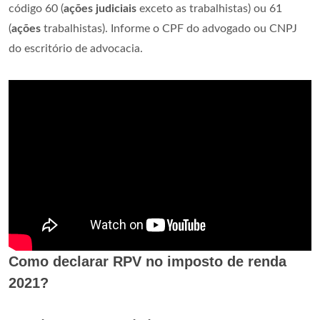
código 60 (
ações judiciais
exceto as trabalhistas) ou 61
(
ações
trabalhistas). Informe o CPF do advogado ou CNPJ
do escritório de advocacia.
Como declarar RPV no imposto de renda
2021?