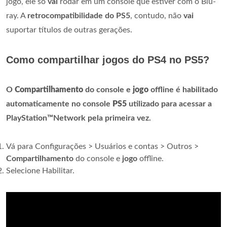
jogo, ele só
vai
rodar em um console que estiver com o Blu-
ray. A
retrocompatibilidade do PS5
, contudo, não
vai
suportar títulos de outras gerações.
Como compartilhar jogos do PS4 no PS5?
O
Compartilhamento
do console e
jogo
offline é habilitado
automaticamente no console
PS5
utilizado para acessar a
PlayStation™Network pela primeira vez.
Vá para Configurações > Usuários e contas > Outros >
Compartilhamento
do console e
jogo
offline.
Selecione Habilitar.