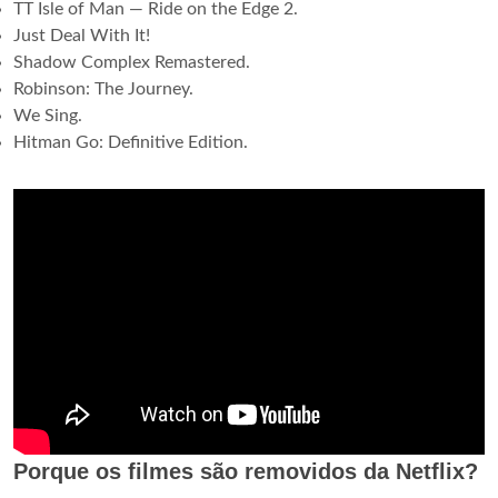
TT Isle of Man — Ride on the Edge 2.
Just Deal With It!
Shadow Complex Remastered.
Robinson: The Journey.
We Sing.
Hitman Go: Definitive Edition.
Porque os filmes são removidos da Netflix?