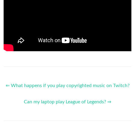
⇐ What happens if you play copyrighted music on Twitch?
Can my laptop play League of Legends? ⇒