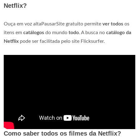
Netflix?
Ouça em voz altaPausarSite gratuito permite
ver todos
os
itens em
catálogos
do mundo
todo
. A busca no
catálogo da
Netflix
pode ser facilitada pelo site Flicksurfer.
Como saber todos os filmes da Netflix?