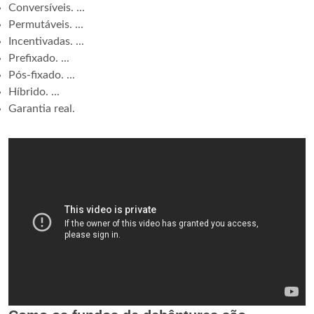
Conversíveis. ...
Permutáveis. ...
Incentivadas. ...
Prefixado. ...
Pós-fixado. ...
Híbrido. ...
Garantia real.