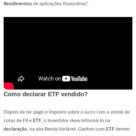
Rendimentos
de aplicações financeiras”.
Como declarar ETF vendido?
Depois de ter pago o imposto sobre o lucro com a venda de
cotas de FII e
ETF
, o investidor deve informá-lo na
declaração
, na aba Renda Variável. Ganhos com
ETF
devem