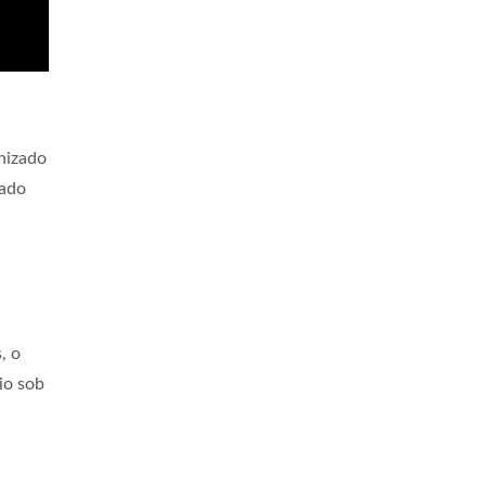
nizado
tado
, o
io sob