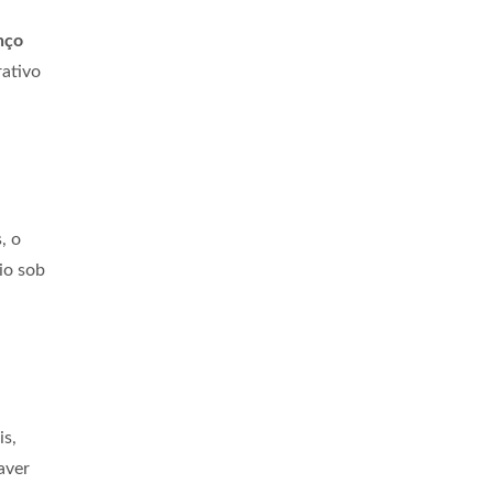
nço
rativo
, o
io sob
is,
aver