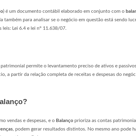
io
) é um documento contábil elaborado em conjunto com o
bala
ada também para analisar se o negócio em questão está sendo luc
 leis: Lei 6.4 e lei n° 11.638/07.
patrimonial permite o levantamento preciso de ativos e passivos
io, a partir da relação completa de receitas e despesas do negóc
Balanço?
omo vendas e despesas, e o
Balanço
prioriza as contas patrimonia
renças
, podem gerar resultados distintos. No mesmo ano pode h