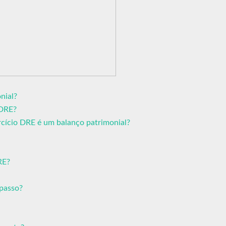
nial?
 DRE?
cício DRE é um balanço patrimonial?
RE?
passo?