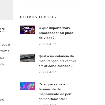
ÚLTIMOS TÓPICOS
O que importa mais
E?
processador ou placa
de vídeo?
2022-04-27
ivos e
 traz a
Qual a importância da
esa
manutenção preventiva
 em
em ar condicionado?
2022-04-27
Para que serve a
ferramenta de
mapeamento de perfil
comportamental?
des