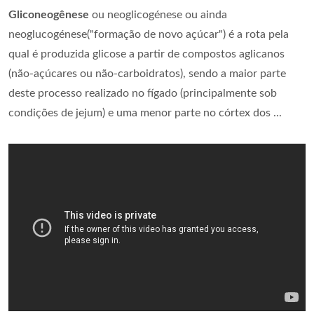
Gliconeogênese
ou neoglicogénese ou ainda
neoglucogénese("formação de novo açúcar") é a rota pela
qual é produzida glicose a partir de compostos aglicanos
(não-açúcares ou não-carboidratos), sendo a maior parte
deste processo realizado no fígado (principalmente sob
condições de jejum) e uma menor parte no córtex dos ...