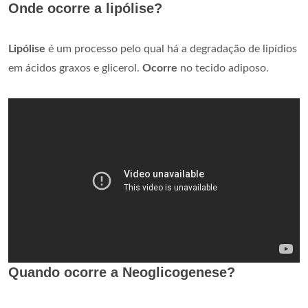
Onde ocorre a lipólise?
Lipólise
é um processo pelo qual há a degradação de lipídios
em ácidos graxos e glicerol.
Ocorre
no tecido adiposo.
Quando ocorre a Neoglicogenese?