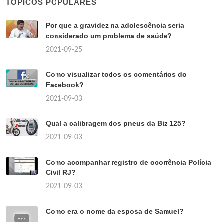
TÓPICOS POPULARES
Por que a gravidez na adolescência seria
considerado um problema de saúde?
2021-09-25
Como visualizar todos os comentários do
Facebook?
2021-09-03
Qual a calibragem dos pneus da Biz 125?
2021-09-03
Como acompanhar registro de ocorrência Polícia
Civil RJ?
2021-09-03
Como era o nome da esposa de Samuel?