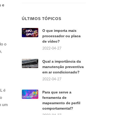
s e
ÚLTIMOS TÓPICOS
O que importa mais
processador ou placa
de vídeo?
do o
2022-04-27
o,
Qual a importância da
manutenção preventiva
em ar condicionado?
2022-04-27
L é
Para que serve a
do
ferramenta de
mapeamento de perfil
om um
comportamental?