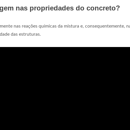
agem nas propriedades do concreto?
amente nas reações químicas da mistura e, consequentemente, n
idade das estruturas.