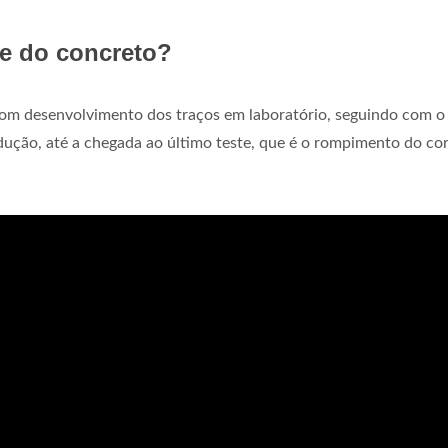
de do concreto?
m desenvolvimento dos traços em laboratório, seguindo com o
ução, até a chegada ao último teste, que é o rompimento do co