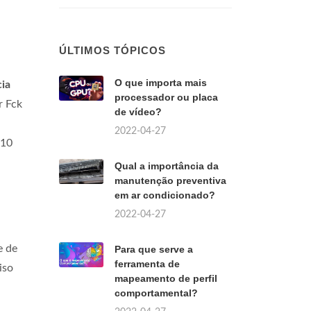
ÚLTIMOS TÓPICOS
O que importa mais
cia
processador ou placa
r Fck
de vídeo?
2022-04-27
 10
Qual a importância da
manutenção preventiva
em ar condicionado?
2022-04-27
e de
Para que serve a
ferramenta de
iso
mapeamento de perfil
comportamental?