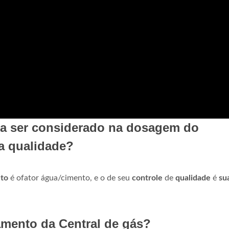
o a ser considerado na dosagem do
ua qualidade?
to
é ofator água/cimento, e o de seu
controle
de
qualidade
é
su
mento da Central de gás?