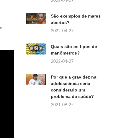
2022-04-27
São exemplos de mares
abertos?
as
2022-04-27
Quais são os tipos de
manômetros?
2022-04-27
Por que a gravidez na
adolescência seria
considerado um
problema de saúde?
2021-09-25