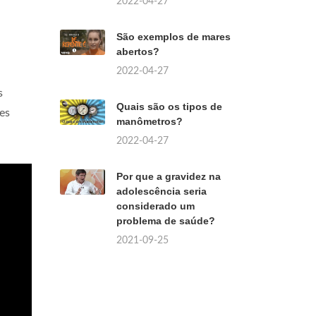
2022-04-27
São exemplos de mares
abertos?
2022-04-27
s
Quais são os tipos de
es
manômetros?
2022-04-27
Por que a gravidez na
adolescência seria
considerado um
problema de saúde?
2021-09-25