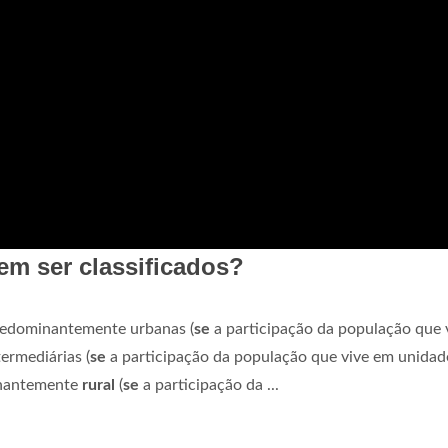
m ser classificados?
edominantemente urbanas (
se
a participação da população que 
termediárias (
se
a participação da população que vive em unidad
inantemente
rural
(
se
a participação da ...