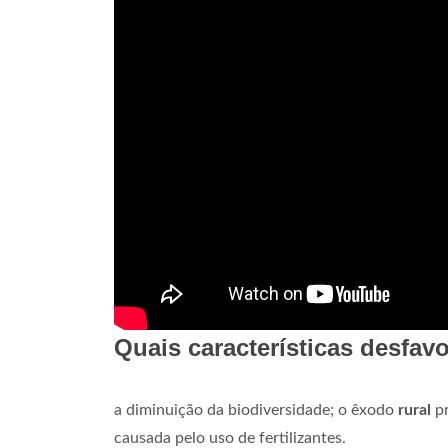
Quais características desfav
a diminuição da biodiversidade; o êxodo
rural
pr
causada pelo uso de fertilizantes.