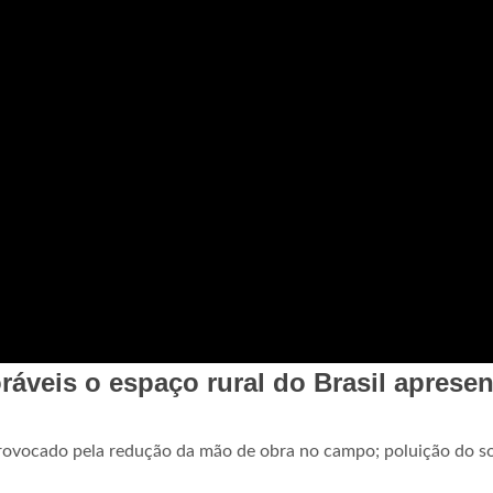
oráveis o espaço rural do Brasil aprese
ovocado pela redução da mão de obra no campo; poluição do s