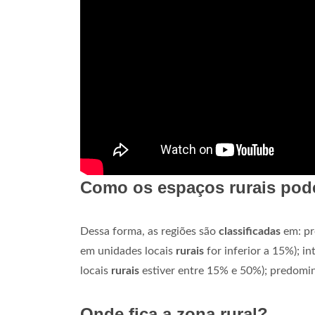
Como os espaços rurais pode
Dessa forma, as regiões são
classificadas
em: pr
em unidades locais
rurais
for inferior a 15%); in
locais
rurais
estiver entre 15% e 50%); predom
Onde fica a zona rural?