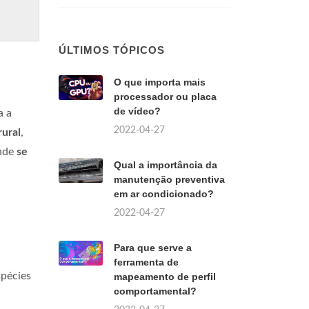
ÚLTIMOS TÓPICOS
O que importa mais
processador ou placa
de vídeo?
a a
2022-04-27
rural
,
nde
se
Qual a importância da
manutenção preventiva
em ar condicionado?
2022-04-27
Para que serve a
ferramenta de
spécies
mapeamento de perfil
comportamental?