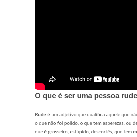
O que é ser uma pessoa rud
Rude é
um adjetivo que qualifica aquele que nã
o que não foi polido, o que tem asperezas, ou de
que
é
grosseiro, estúpido, descortês, que tem 