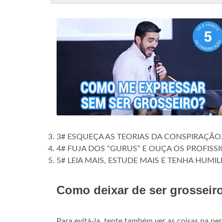
3# ESQUEÇA AS TEORIAS DA CONSPIRAÇÃO
4# FUJA DOS “GURUS” E OUÇA OS PROFISSI
5# LEIA MAIS, ESTUDE MAIS E TENHA HUMI
Como deixar de ser grosseir
Para evitá-la, tente também ver as coisas na p