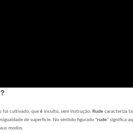
e?
o foi cultivado, que
é
inculto, sem instrução.
Rude
caracteriza 
sigualdade de superfície. No sentido figurado "
rude
" significa a
maus modos.