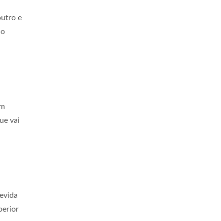
outro e
ão
um
ue vai
evida
perior