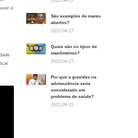
2022-04-27
uvir o
São exemplos de mares
abertos?
2022-04-27
Quais são os tipos de
manômetros?
idade
2022-04-27
icar
Por que a gravidez na
adolescência seria
considerado um
problema de saúde?
2021-09-25