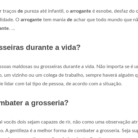
r traços
de
pureza até infantil, o
arrogante
é esnobe, desfaz do 
lidade. O
arrogante
tem mania
de
achar que todo mundo que n
ante
. ...
seiras durante a vida?
ssoas maldosas ou grosseiras durante a vida. Não importa se é 
, um vizinho ou um colega de trabalho, sempre haverá alguém q
de lidar com tal tipo de pessoa, de acordo com a situação.
mbater a grosseria?
 vocês dois sejam capazes de rir, não como uma observação atr
. A gentileza é a melhor forma de combater a grosseria. Seja su