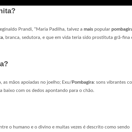
nita?
ginaldo Prandi, “Maria Padilha, talvez a
mais
popular
pombagir
ta
, branca, sedutora, e que em vida teria sido prostituta grã-fina
ra?
, as mãos apoiadas no joelho; Exu/
Pombagira
: sons vibrantes c
ra baixo com os dedos apontando para o chão.
ntre o humano e o divino e muitas vezes é descrito como sendo