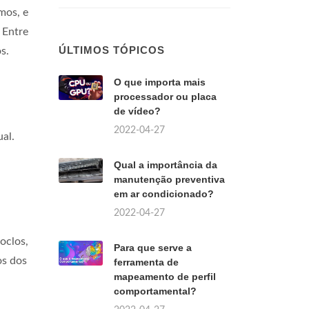
mos, e
 Entre
ÚLTIMOS TÓPICOS
s.
O que importa mais
processador ou placa
de vídeo?
2022-04-27
al.
Qual a importância da
manutenção preventiva
em ar condicionado?
2022-04-27
oclos,
Para que serve a
os dos
ferramenta de
mapeamento de perfil
comportamental?