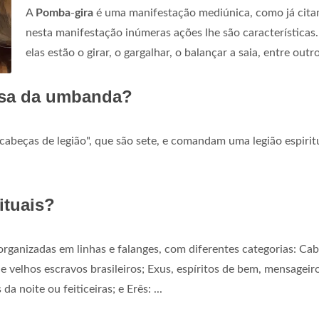
A
Pomba
-
gira
é uma manifestação mediúnica, como já cita
nesta manifestação inúmeras ações lhe são características.
elas estão o girar, o gargalhar, o balançar a saia, entre outro
osa da umbanda?
abeças de legião", que são sete, e comandam uma legião espiritu
ituais?
rganizadas em linhas e falanges, com diferentes categorias: Cab
 de velhos escravos brasileiros; Exus, espíritos de bem, mensageir
 noite ou feiticeiras; e Erês: ...