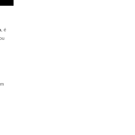
a
, é
 ou
om