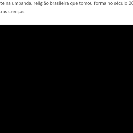
e na umbanda, religião brasileira que tomou forma no século 2
tras crenças.