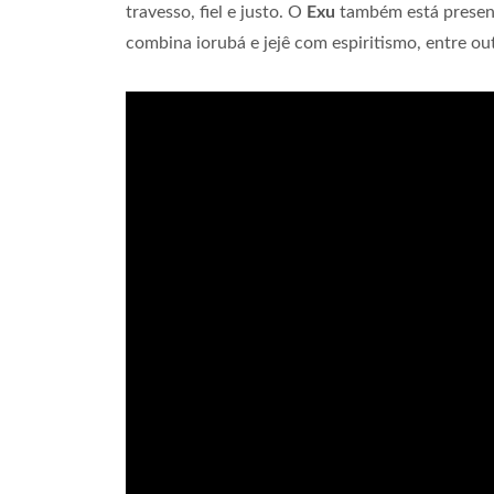
travesso, fiel e justo. O
Exu
também está present
combina iorubá e jejê com espiritismo, entre ou