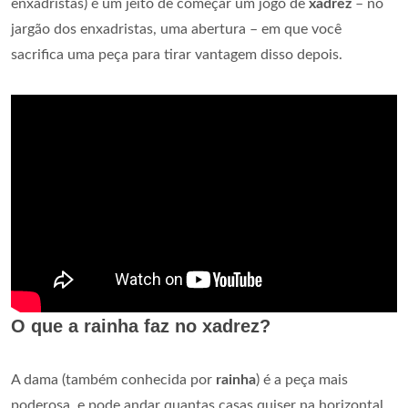
enxadristas) é um jeito de começar um jogo de
xadrez
– no
jargão dos enxadristas, uma abertura – em que você
sacrifica uma peça para tirar vantagem disso depois.
O que a rainha faz no xadrez?
A dama (também conhecida por
rainha
) é a peça mais
poderosa, e pode andar quantas casas quiser na horizontal,