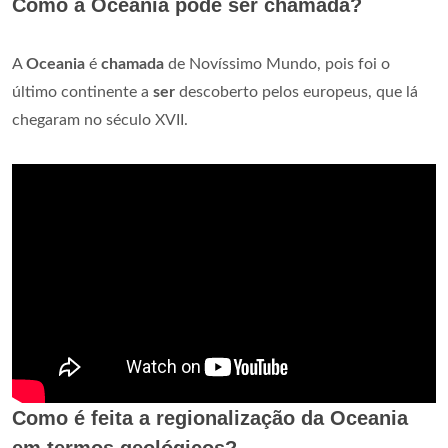
Como a Oceania pode ser chamada?
A
Oceania
é
chamada
de Novíssimo Mundo, pois foi o
último continente a
ser
descoberto pelos europeus, que lá
chegaram no século XVII.
Como é feita a regionalização da Oceania
em termos geológicos?