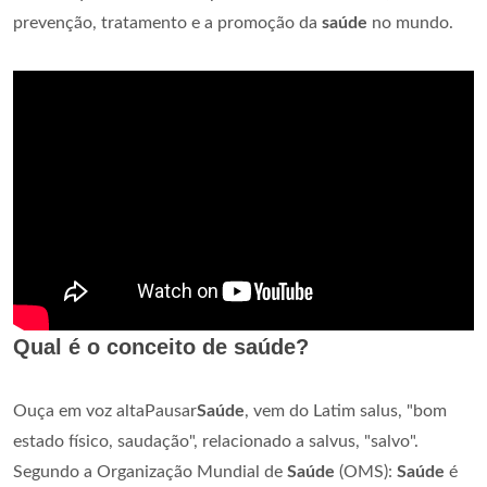
prevenção, tratamento e a promoção da
saúde
no mundo.
Qual é o conceito de saúde?
Ouça em voz altaPausar
Saúde
, vem do Latim salus, "bom
estado físico, saudação", relacionado a salvus, "salvo".
Segundo a Organização Mundial de
Saúde
(OMS):
Saúde
é