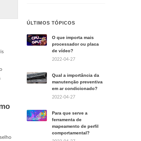
ÚLTIMOS TÓPICOS
O que importa mais
processador ou placa
de vídeo?
is
2022-04-27
o
Qual a importância da
s
manutenção preventiva
em ar condicionado?
2022-04-27
omo
Para que serve a
ferramenta de
mapeamento de perfil
comportamental?
nselho