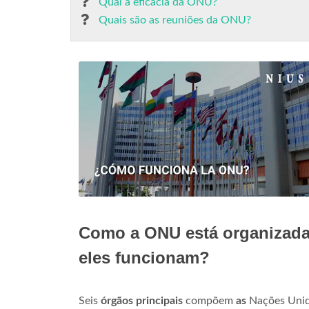
Qual a eficácia da ONU?
Quais são as reuniões da ONU?
Como a ONU está organizada 
eles funcionam?
Seis
órgãos principais
compõem
as
Nações Unida