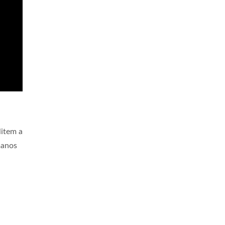
litem a
manos