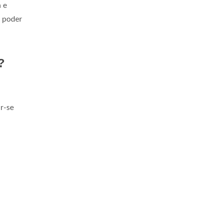
 e
 poder
?
ar-se