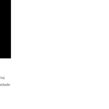
 há
midade