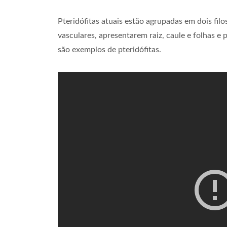
Pteridófitas atuais estão agrupadas em dois fil
vasculares, apresentarem raiz, caule e folhas e
são exemplos de pteridófitas.