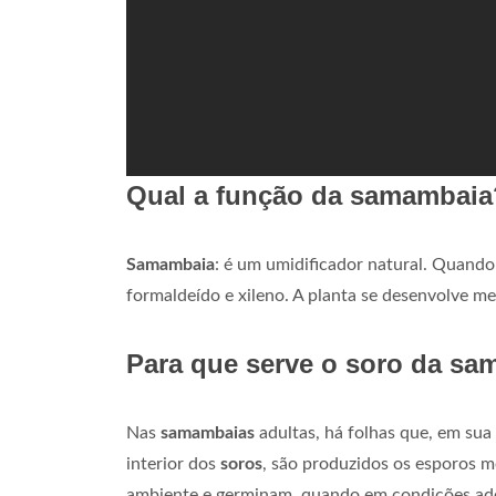
Qual a função da samambaia
Samambaia
: é um umidificador natural. Quando
formaldeído e xileno. A planta se desenvolve me
Para que serve o soro da s
Nas
samambaias
adultas, há folhas que, em sua
interior dos
soros
, são produzidos os esporos 
ambiente e germinam, quando em condições ad