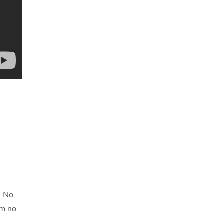
. No
em no