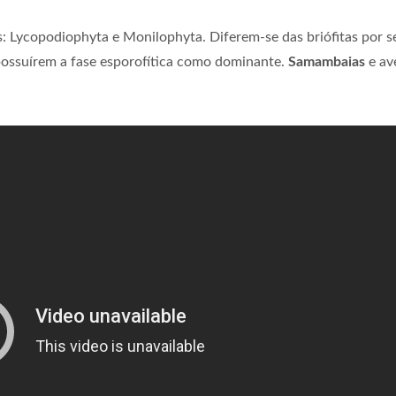
os: Lycopodiophyta e Monilophyta. Diferem-se das briófitas por 
 possuírem a fase esporofítica como dominante.
Samambaias
e av