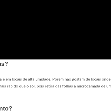
as?
 e em locais de alta umidade. Porém nao gostam de locais onde
ais rápido que o sol, pois retira das folhas a microcamada de u
nto?