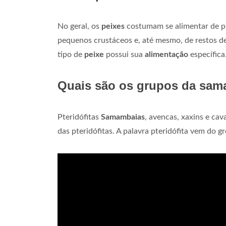
No geral, os
peixes
costumam se alimentar de pl
pequenos crustáceos e, até mesmo, de restos d
tipo de
peixe
possui sua
alimentação
específica
Quais são os grupos da sa
Pteridófitas
Samambaias
, avencas, xaxins e cav
das pteridófitas. A palavra pteridófita vem do gre