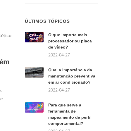
ÚLTIMOS TÓPICOS
O que importa mais
tético
processador ou placa
de vídeo?
2022-04-27
tém
Qual a importância da
manutenção preventiva
em ar condicionado?
2022-04-27
es
 e
Para que serve a
ferramenta de
mapeamento de perfil
comportamental?