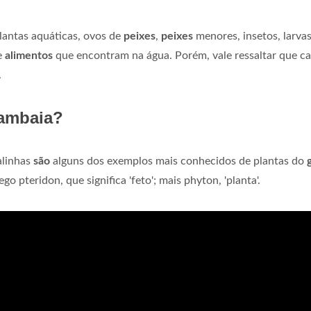
antas aquáticas, ovos de
peixes
,
peixes
menores, insetos, larvas
e
alimentos
que encontram na água. Porém, vale ressaltar que c
.
mambaia?
alinhas
são
alguns dos exemplos mais conhecidos de plantas do
go pteridon, que significa 'feto'; mais phyton, 'planta'.