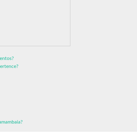
entos?
pertence?
samambaia?