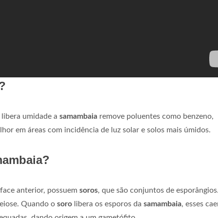
?
 libera umidade a
samambaia
remove poluentes como benzeno,
lhor em áreas com incidência de luz solar e solos mais úmidos.
amambaia?
 face anterior, possuem
soros
, que são conjuntos de esporângios
meiose. Quando o
soro
libera os esporos da
samambaia
, esses ca
equadas, dando origem a um gametófito.