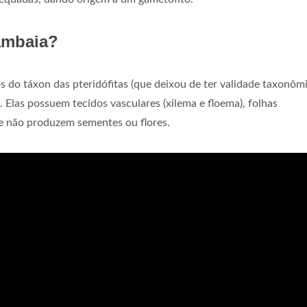
mambaia?
 do táxon das pteridófitas (que deixou de ter validade taxonôm
Elas possuem tecidos vasculares (xilema e floema), folhas
 e não produzem sementes ou flores.