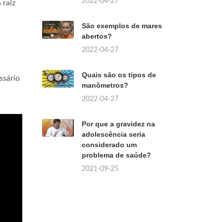
2022-04-27
 raiz
São exemplos de mares
abertos?
2022-04-27
Quais são os tipos de
ssário
manômetros?
2022-04-27
Por que a gravidez na
adolescência seria
considerado um
problema de saúde?
2021-09-25