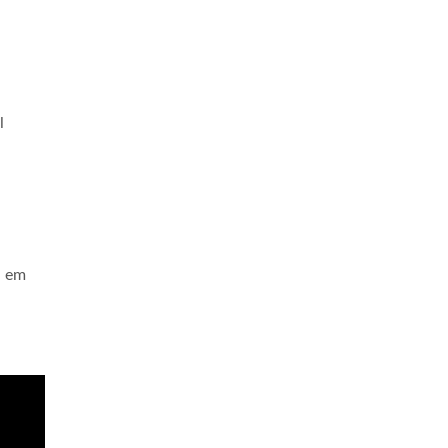
l
a em