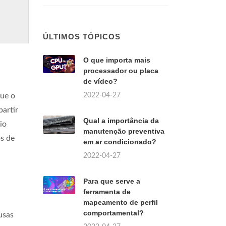
ÚLTIMOS TÓPICOS
O que importa mais
processador ou placa
de vídeo?
2022-04-27
ue o
partir
Qual a importância da
io
manutenção preventiva
os de
em ar condicionado?
2022-04-27
Para que serve a
ferramenta de
mapeamento de perfil
comportamental?
usas