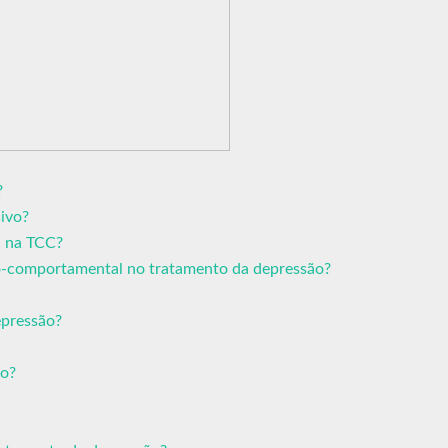
?
ivo?
a na TCC?
vo-comportamental no tratamento da depressão?
epressão?
ão?