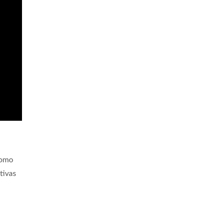
omo
tivas