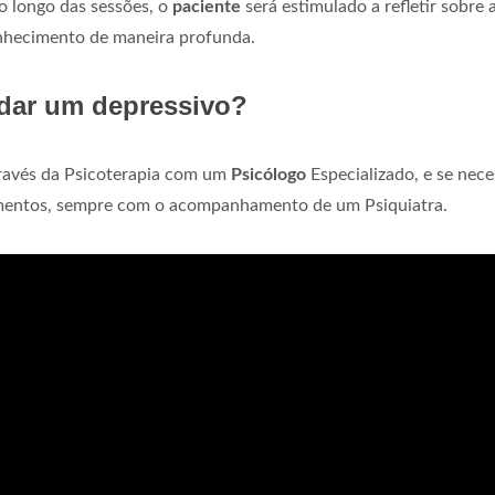
o longo das sessões, o
paciente
será estimulado a refletir sobre a
onhecimento de maneira profunda.
udar um depressivo?
ravés da Psicoterapia com um
Psicólogo
Especializado, e se nece
mentos, sempre com o acompanhamento de um Psiquiatra.