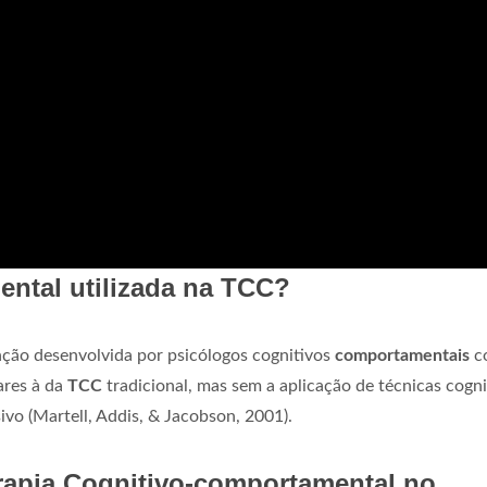
ntal utilizada na TCC?
ção desenvolvida por psicólogos cognitivos
comportamentais
c
ares à da
TCC
tradicional, mas sem a aplicação de técnicas cogni
vo (Martell, Addis, & Jacobson, 2001).
erapia Cognitivo-comportamental no