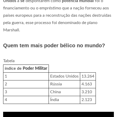
Unidos
a
se
despontarem como
potência mundial
foi o
financiamento ou o empréstimo que a nação forneceu aos
países europeus para a reconstrução das nações destruídas
pela guerra, esse processo foi denominado de plano
Marshall.
Quem tem mais poder bélico no mundo?
Tabela
índice de
Poder Militar
1
Estados Unidos
13.264
2
Rússia
4.163
3
China
3.210
4
Índia
2.123