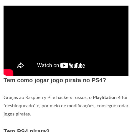
Tem como jogar jogo pirata no PS4?
Graças ao Raspberry Pi e hackers russos, o
PlayStation 4
foi
“desbloqueado” e, por meio de modificações, consegue rodar
jogos piratas
.
Tem PS4 pirata?