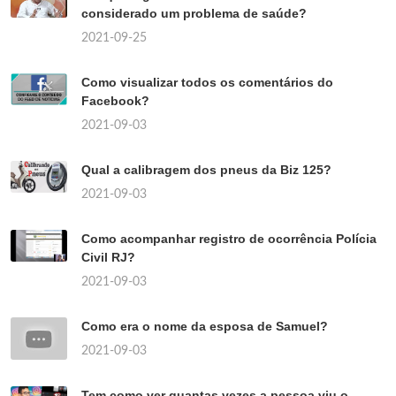
considerado um problema de saúde?
2021-09-25
Como visualizar todos os comentários do
Facebook?
2021-09-03
Qual a calibragem dos pneus da Biz 125?
2021-09-03
Como acompanhar registro de ocorrência Polícia
Civil RJ?
2021-09-03
Como era o nome da esposa de Samuel?
2021-09-03
Tem como ver quantas vezes a pessoa viu o