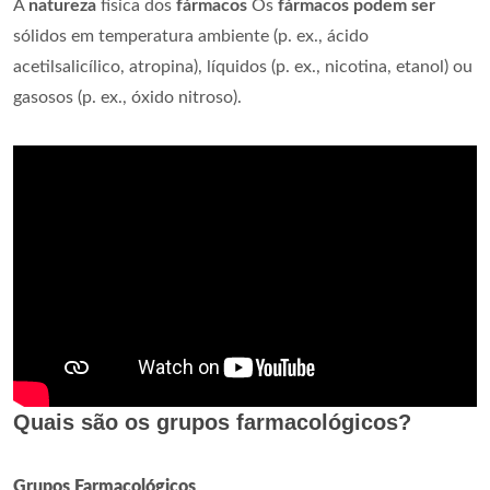
A
natureza
física dos
fármacos
Os
fármacos podem ser
sólidos em temperatura ambiente (p. ex., ácido
acetilsalicílico, atropina), líquidos (p. ex., nicotina, etanol) ou
gasosos (p. ex., óxido nitroso).
Quais são os grupos farmacológicos?
Grupos Farmacológicos