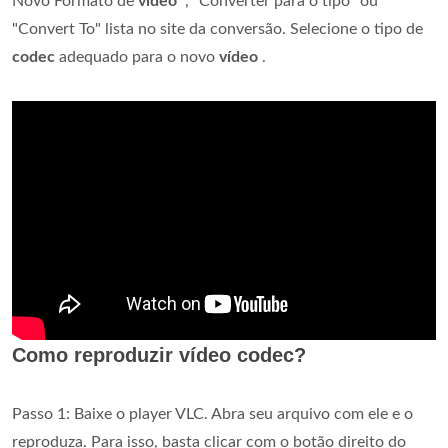
Novo Formato de
vídeo
", "Converter para o tipo" ou
"Convert To" lista no site da conversão. Selecione o tipo de
codec
adequado para o novo
vídeo
.
Como reproduzir vídeo codec?
Passo 1: Baixe o player VLC. Abra seu arquivo com ele e o
reproduza. Para isso, basta clicar com o botão direito do