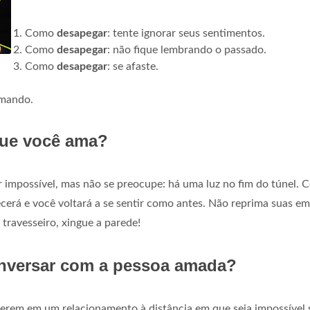
Como
desapegar
: tente ignorar seus sentimentos.
Como
desapegar
: não fique lembrando o passado.
Como
desapegar
: se afaste.
amando.
ue você ama?
impossível, mas não se preocupe: há uma luz no fim do túnel. 
ecerá e você voltará a se sentir como antes. Não reprima suas e
 travesseiro, xingue a parede!
onversar com a pessoa amada?
iverem em um relacionamento à distância em que seja impossível 