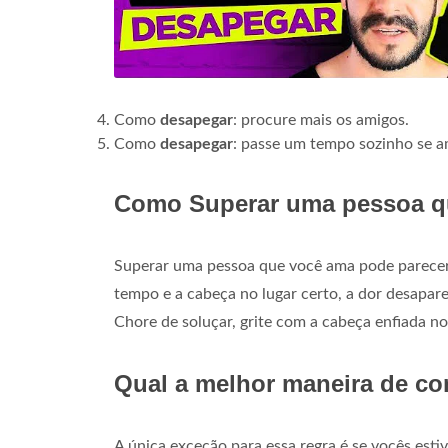
Como
desapegar
: procure mais os amigos.
Como
desapegar
: passe um tempo sozinho se 
Como Superar uma pessoa q
Superar uma pessoa que você ama pode parecer 
tempo e a cabeça no lugar certo, a dor desapar
Chore de soluçar, grite com a cabeça enfiada no
Qual a melhor maneira de c
A única exceção para essa regra é se vocês est