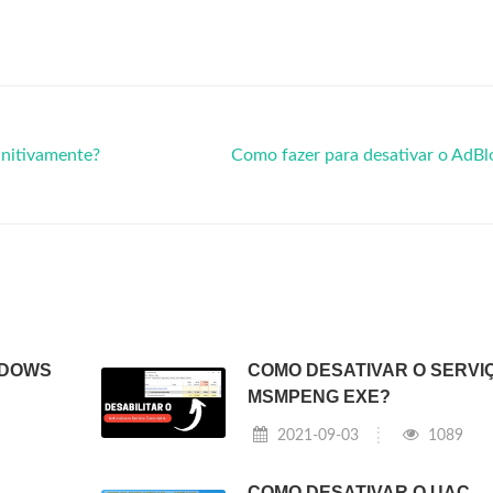
initivamente?
Como fazer para desativar o AdB
NDOWS
COMO DESATIVAR O SERVI
MSMPENG EXE?
2021-09-03
1089
COMO DESATIVAR O UAC