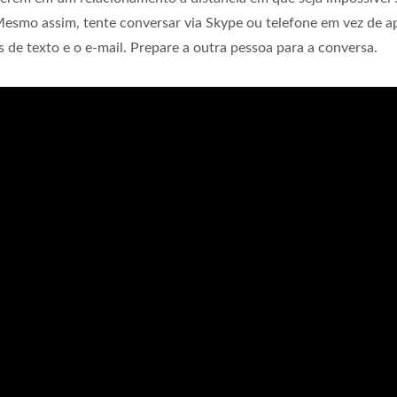
smo assim, tente conversar via Skype ou telefone em vez de a
de texto e o e-mail. Prepare a outra pessoa para a conversa.