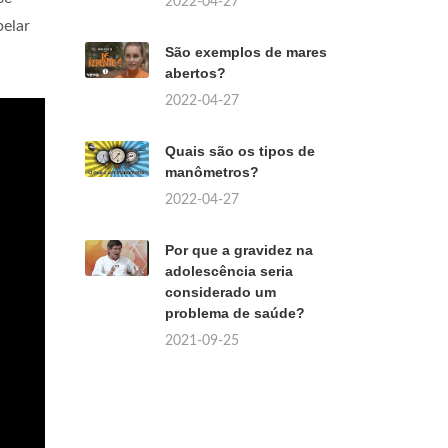
2022-04-27
pelar
São exemplos de mares
abertos?
2022-04-27
Quais são os tipos de
manômetros?
2022-04-27
Por que a gravidez na
adolescência seria
considerado um
problema de saúde?
2021-09-25