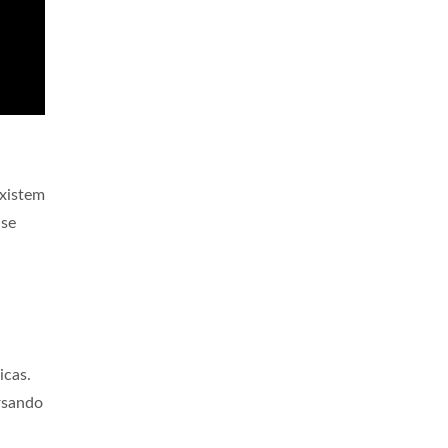
xistem
ise
icas.
rsando