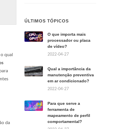
ÚLTIMOS TÓPICOS
O que importa mais
processador ou placa
de vídeo?
2022-04-27
 o qual
os
Qual a importância da
 para
manutenção preventiva
entes
em ar condicionado?
2022-04-27
Para que serve a
ferramenta de
mapeamento de perfil
comportamental?
ão da