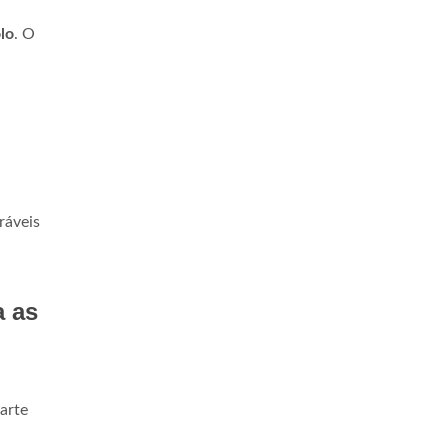
lo
. O
ráveis
a as
arte