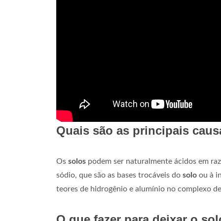
Quais são as principais caus
Os
solos
podem ser naturalmente ácidos em razã
sódio, que são as bases trocáveis do
solo
ou à i
teores de hidrogênio e alumínio no complexo d
O que fazer para deixar o so