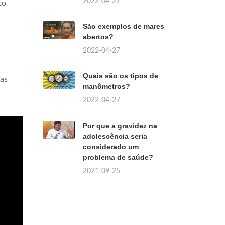
2022-04-27
to
São exemplos de mares
abertos?
2022-04-27
Quais são os tipos de
las
manômetros?
2022-04-27
Por que a gravidez na
adolescência seria
considerado um
problema de saúde?
2021-09-25