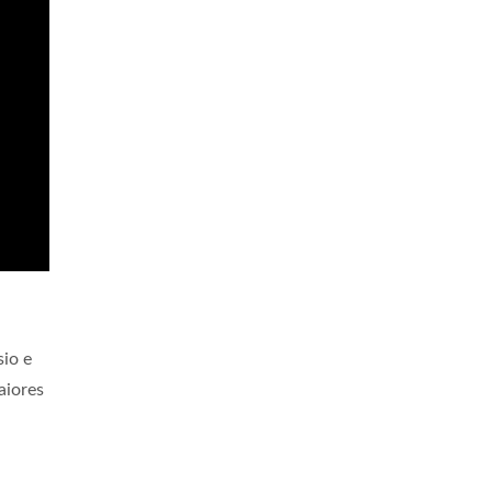
io e
aiores