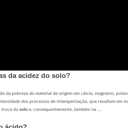
as da acidez do solo?
o da pobreza do material de origem em cálcio, magnésio, potáss
ntensidade dos processos de intemperização, que resultam em m
e troca do
solo
e, consequentemente, também na ...
lo ácido?