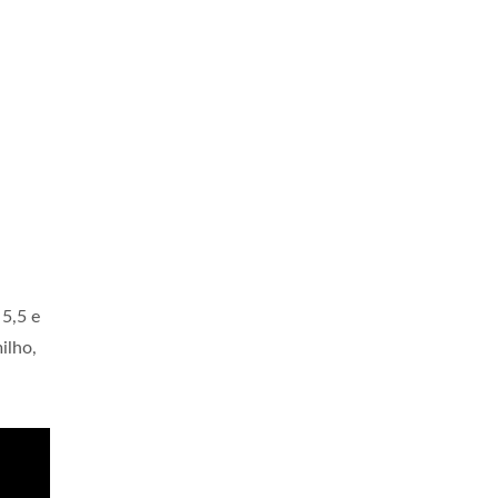
5,5 e
ilho,