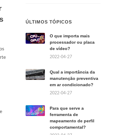
r
s
ÚLTIMOS TÓPICOS
O que importa mais
processador ou placa
de vídeo?
os
2022-04-27
rte
Qual a importância da
manutenção preventiva
em ar condicionado?
2022-04-27
Para que serve a
e
ferramenta de
mapeamento de perfil
comportamental?