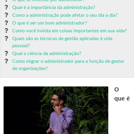
Qual é a importância da administração?
Como a administração pode afetar o seu dia a dia?
O que é ser um bom administrador?
Como você invista em coisas importantes em sua vida?
Quais são as técnicas de gestão aplicadas à vida
pessoal?
Qual a ciência da administração?
Como migrar o administrador para a função de gestor
de organizações?
O
que é