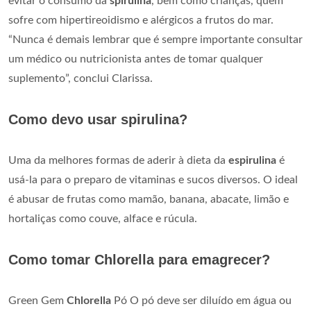
evitar o consumo da
spirulina
, bem como crianças, quem
sofre com hipertireoidismo e alérgicos a frutos do mar.
“Nunca é demais lembrar que é sempre importante consultar
um médico ou nutricionista antes de tomar qualquer
suplemento”, conclui Clarissa.
Como devo usar spirulina?
Uma da melhores formas de aderir à dieta da
espirulina
é
usá-la para o preparo de vitaminas e sucos diversos. O ideal
é abusar de frutas como mamão, banana, abacate, limão e
hortaliças como couve, alface e rúcula.
Como tomar Chlorella para emagrecer?
Green Gem
Chlorella
Pó O pó deve ser diluído em água ou