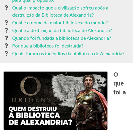
para qual propósito?
Qual o impacto que a civilização sofreu após a
destruição da Biblioteca de Alexandria?
Qual é o nome da maior biblioteca do mundo?
Qual é a destruição da biblioteca de Alexandria?
Quando foi fundada a biblioteca de Alexandria?
Por que a biblioteca foi destruída?
Quais foram os incêndios da biblioteca de Alexandria?
O
que
foi a