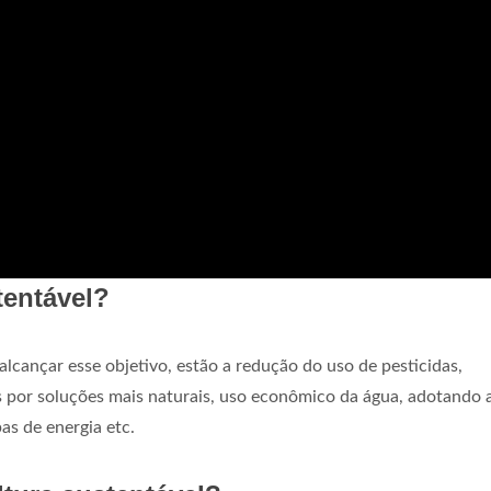
entável?
lcançar esse objetivo, estão a redução do uso de pesticidas,
es por soluções mais naturais, uso econômico da água, adotando 
as de energia etc.