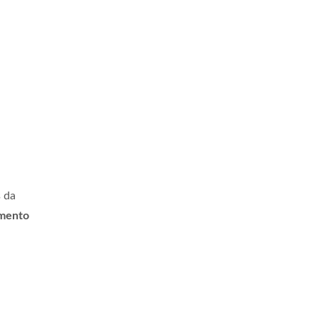
s da
imento