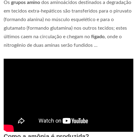
Os
grupos amino
dos aminoácidos destinados a degradação
em tecidos extra-hepáticos são transferidos para o piruvato
(formando alanina) no músculo esquelético e para o
glutamato (formando glutamina) nos outros tecidos; estes
últimos caem na circulação e chegam no
fígado
, onde o
nitrogênio de duas aminas serão fundidos ...
Como a amônia é produzida?