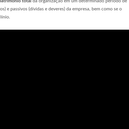
patrimônio total
da organização em um determinado período de
os) e passivos (dívidas e deveres) da empresa, bem como se o
ínio.