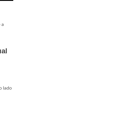
 a
ual
o lado