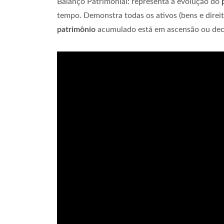
Balanço Patrimonial: representa a evolução do
tempo. Demonstra todas os ativos (bens e direit
patrimônio
acumulado está em ascensão ou decl