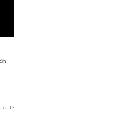
bém
alor de