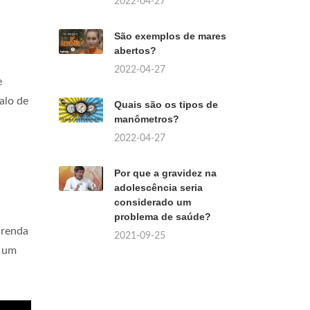
2022-04-27
São exemplos de mares
abertos?
2022-04-27
e
alo de
Quais são os tipos de
manômetros?
2022-04-27
Por que a gravidez na
adolescência seria
considerado um
problema de saúde?
 renda
2021-09-25
e um