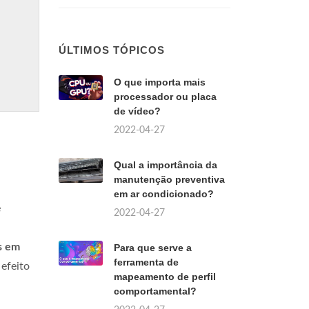
ÚLTIMOS TÓPICOS
O que importa mais
processador ou placa
de vídeo?
2022-04-27
m
Qual a importância da
manutenção preventiva
em ar condicionado?
e
2022-04-27
s em
Para que serve a
ferramenta de
 efeito
mapeamento de perfil
comportamental?