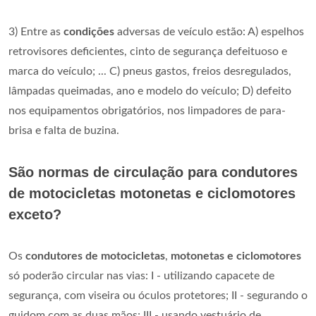
3) Entre as
condições
adversas de veículo estão: A) espelhos
retrovisores deficientes, cinto de segurança defeituoso e
marca do veículo; ... C) pneus gastos, freios desregulados,
lâmpadas queimadas, ano e modelo do veículo; D) defeito
nos equipamentos obrigatórios, nos limpadores de para-
brisa e falta de buzina.
São normas de circulação para condutores
de motocicletas motonetas e ciclomotores
exceto?
Os
condutores de motocicletas
,
motonetas e ciclomotores
só poderão circular nas vias: I - utilizando capacete de
segurança, com viseira ou óculos protetores; II - segurando o
guidom com as duas mãos; III - usando vestuário de