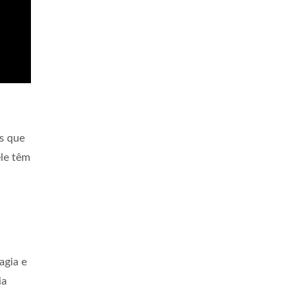
s que
ele têm
agia e
ia