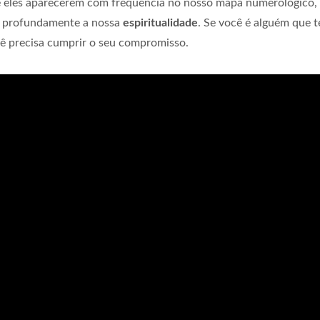
. Se eles aparecerem com frequência no nosso mapa numerológico,
s profundamente a nossa
espiritualidade
. Se você é alguém que 
ê precisa cumprir o seu compromisso.