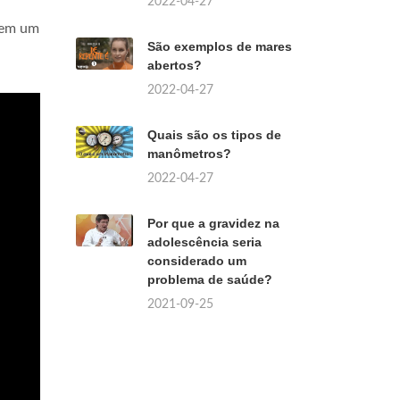
2022-04-27
tem um
São exemplos de mares
abertos?
2022-04-27
Quais são os tipos de
manômetros?
2022-04-27
Por que a gravidez na
adolescência seria
considerado um
problema de saúde?
2021-09-25