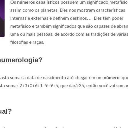
Os
números cabalísticos
possuem um significado metafísic
assim como os planetas. Eles nos mostram características
internas e externas e definem destinos. ... Eles têm poder
metafísico e também significados que
são
capazes de abran
uma ou mais pessoas, de acordo com
as
tradições de vária
filosofias e raças.
numerologia?
Basta somar a data de nascimento até chegar em um
número
, qu
basta somar 2+3+0+6+1+9+9+5, que dará 35, então você vai soma
ual?