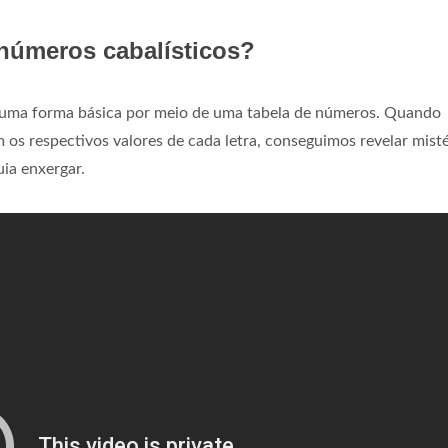
números cabalísticos?
 uma forma básica por meio de uma tabela de números. Quando
s respectivos valores de cada letra, conseguimos revelar misté
ia enxergar.