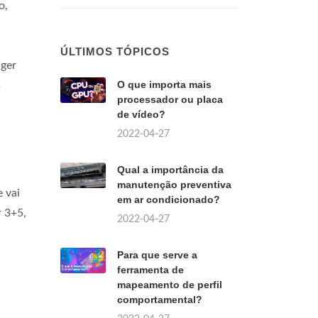
o,
ÚLTIMOS TÓPICOS
ger
O que importa mais
s
processador ou placa
de vídeo?
2022-04-27
Qual a importância da
manutenção preventiva
e vai
em ar condicionado?
r 3+5,
2022-04-27
Para que serve a
ferramenta de
mapeamento de perfil
comportamental?