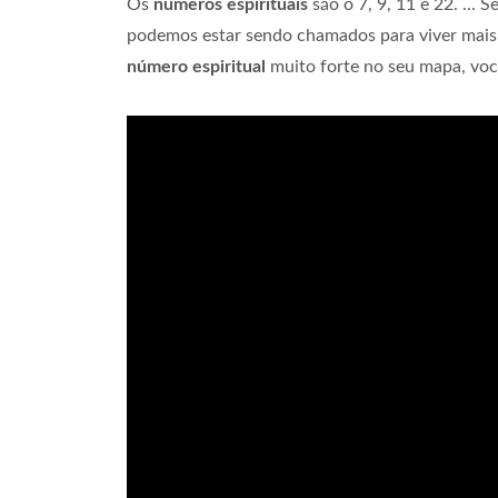
Os
números espirituais
são o 7, 9, 11 e 22. ..
podemos estar sendo chamados para viver mai
número espiritual
muito forte no seu mapa, voc