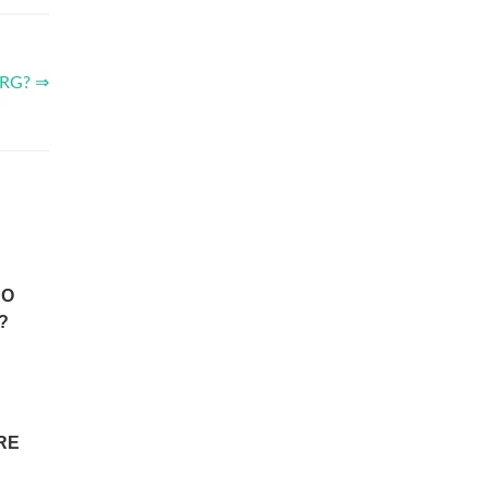
 RG? ⇒
RO
?
RE