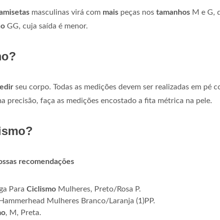
amisetas
masculinas virá com
mais
peças nos
tamanhos
M e G, 
ho
GG, cuja saída é menor.
mo?
edir
seu corpo. Todas as medições devem ser realizadas em pé 
 precisão, faça as medições encostado a fita métrica na pele.
lismo?
ossas recomendações
a Para
Ciclismo
Mulheres, Preto/Rosa P.
 Hammerhead Mulheres Branco/Laranja (1)PP.
mo
, M, Preta.