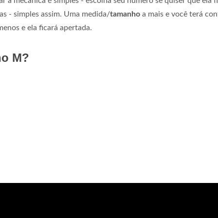
ar a mecânica é simples - escolha seu número se quiser que ela f
gas - simples assim. Uma medida/
tamanho
a mais e você terá con
enos e ela ficará apertada.
ho M?