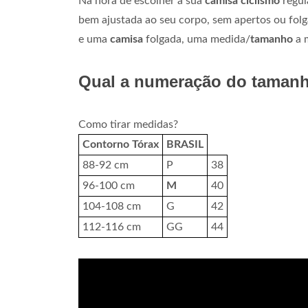
Na hora de escolher a sua
camisa ciclismo
regul
bem ajustada ao seu corpo, sem apertos ou fol
e uma
camisa
folgada, uma medida/
tamanho
a m
Qual a numeração do taman
Como tirar medidas?
Contorno Tórax
BRASIL
88-92 cm
P
38
96-100 cm
M
40
104-108 cm
G
42
112-116 cm
GG
44