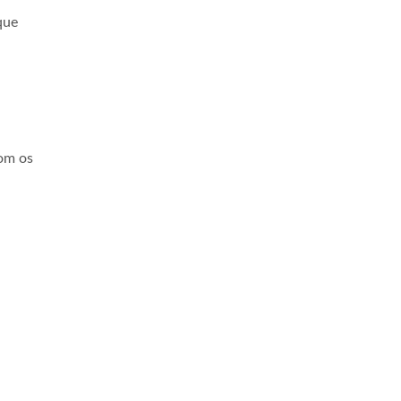
que
com os