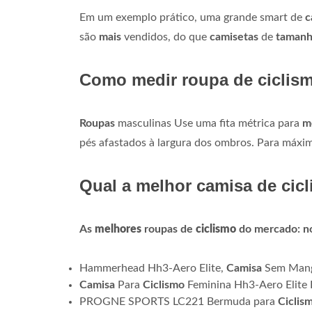
Em um exemplo prático, uma grande smart de
c
são
mais
vendidos, do que
camisetas
de
taman
Como medir roupa de ciclis
Roupas
masculinas Use uma fita métrica para
m
pés afastados à largura dos ombros. Para máxima
Qual a melhor camisa de cic
As
melhores
roupas de
ciclismo
do mercado: n
Hammerhead Hh3-Aero Elite,
Camisa
Sem Mang
Camisa
Para
Ciclismo
Feminina Hh3-Aero Elite
PROGNE SPORTS LC221 Bermuda para
Ciclis