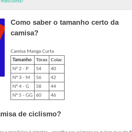
 masculina?
Como saber o tamanho certo da
camisa?
Camisa Manga Curta
Tamanho
Tórax
Colar.
Nº 2 - P
54
40
Nº 3 - M
56
42
Nº 4 - G
58
44
Nº 5 - GG
60
46
misa de ciclismo?