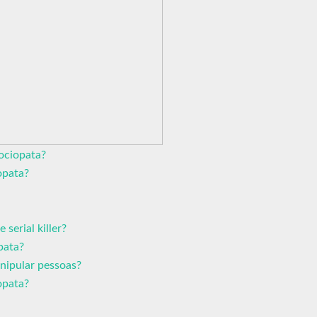
ociopata?
opata?
serial killer?
pata?
nipular pessoas?
opata?