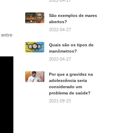
2022-04-27
São exemplos de mares
abertos?
2022-04-27
 entre
Quais são os tipos de
manômetros?
2022-04-27
Por que a gravidez na
adolescência seria
considerado um
problema de saúde?
2021-09-25