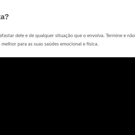
ta?
fastar dele e de qualquer situação que o envolva. Termine e não
 melhor para as suas saúdes emocional e física.