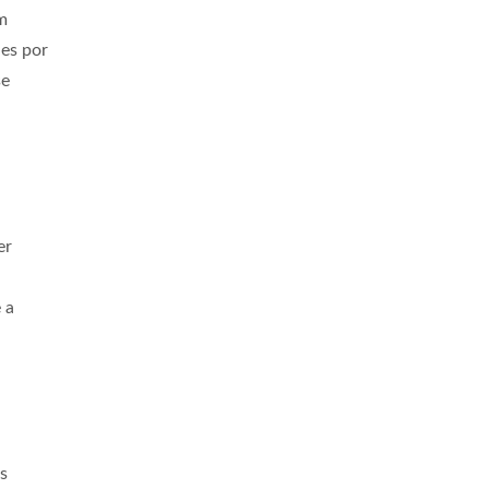
m
des por
se
er
 a
s