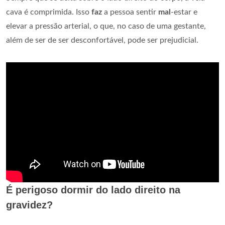
cava é comprimida. Isso
faz
a pessoa sentir
mal
-estar e
elevar a pressão arterial, o que, no caso de uma gestante,
além de ser de ser desconfortável, pode ser prejudicial.
É perigoso dormir do lado direito na
gravidez?