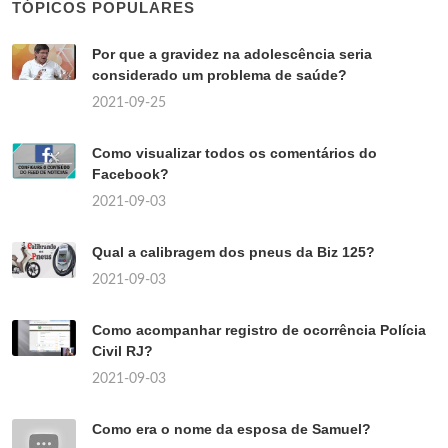
TÓPICOS POPULARES
Por que a gravidez na adolescência seria
considerado um problema de saúde?
2021-09-25
Como visualizar todos os comentários do
Facebook?
2021-09-03
Qual a calibragem dos pneus da Biz 125?
2021-09-03
Como acompanhar registro de ocorrência Polícia
Civil RJ?
2021-09-03
Como era o nome da esposa de Samuel?