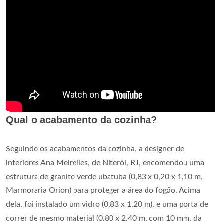
Qual o acabamento da cozinha?
Seguindo os acabamentos da cozinha, a designer de
interiores Ana Meirelles, de Niterói, RJ, encomendou uma
estrutura de granito verde ubatuba (0,83 x 0,20 x 1,10 m,
Marmoraria Orion) para proteger a área do fogão. Acima
dela, foi instalado um vidro (0,83 x 1,20 m), e uma porta de
correr de mesmo material (0,80 x 2,40 m, com 10 mm, da