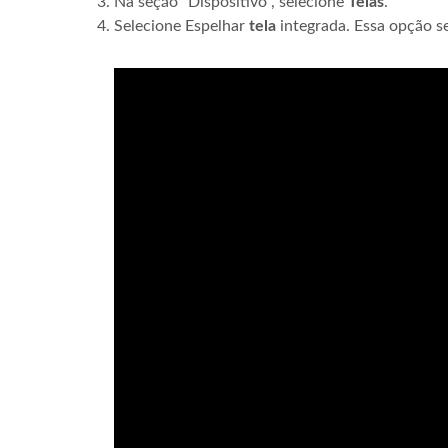
Na seção "Dispositivo", selecione
Telas
.
Selecione Espelhar
tela
integrada. Essa opção s