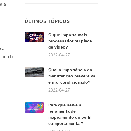
xa a
ÚLTIMOS TÓPICOS
O que importa mais
processador ou placa
de vídeo?
o a
2022-04-27
squerda
Qual a importância da
manutenção preventiva
em ar condicionado?
2022-04-27
Para que serve a
ferramenta de
mapeamento de perfil
comportamental?