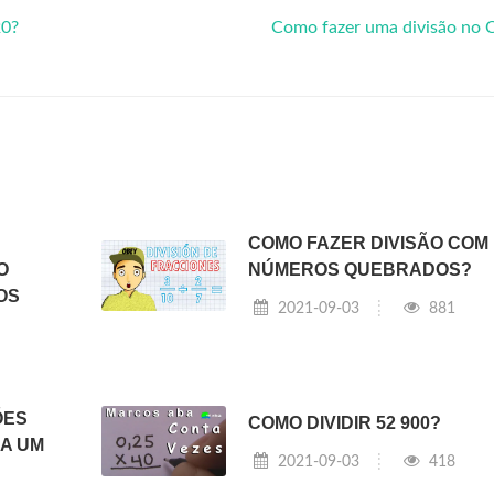
20?
Como fazer uma divisão no 
COMO FAZER DIVISÃO COM
O
NÚMEROS QUEBRADOS?
OS
2021-09-03
881
ÕES
COMO DIVIDIR 52 900?
A UM
2021-09-03
418