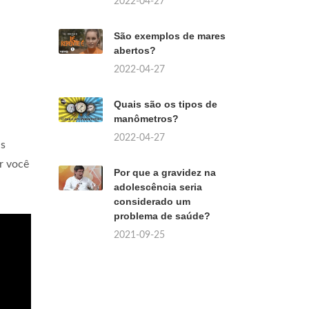
2022-04-27
São exemplos de mares
abertos?
2022-04-27
Quais são os tipos de
manômetros?
2022-04-27
as
r você
Por que a gravidez na
adolescência seria
considerado um
problema de saúde?
2021-09-25