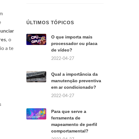
em
e
ÚLTIMOS TÓPICOS
unciar
O que importa mais
res
, o
processador ou placa
o a te
de vídeo?
2022-04-27
Qual a importância da
manutenção preventiva
em ar condicionado?
2022-04-27
s
Para que serve a
ferramenta de
mapeamento de perfil
comportamental?