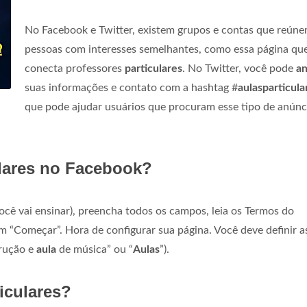
No Facebook e Twitter, existem grupos e contas que reún
pessoas com interesses semelhantes, como essa página qu
conecta professores
particulares
. No Twitter, você pode
an
suas informações e contato com a hashtag #
aulasparticula
que pode ajudar usuários que procuram esse tipo de anúnci
lares no Facebook?
você vai ensinar), preencha todos os campos, leia os Termos do
em “Começar”. Hora de configurar sua página. Você deve definir a
trução e
aula
de música” ou “
Aulas
”).
iculares?