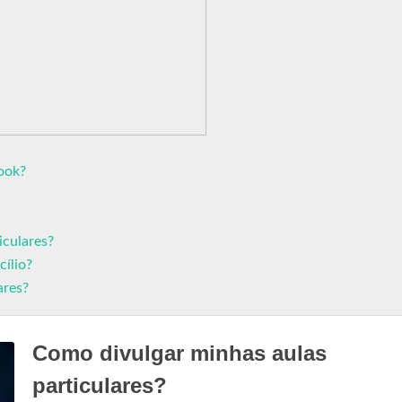
ook?
iculares?
ílio?
ares?
Como divulgar minhas aulas
particulares?