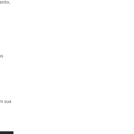
anto,
os
em sua
m