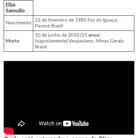
Eliza
Samudio
22 de fevereiro de 1985 Foz do Iguaçu,
Nascimento
Paraná Brasil
10 de junho de 2010 (25
anos
)
Morte
(supostamente) Vespasiano, Minas Gerais
Brasil