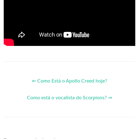
⇐ Como Está o Apollo Creed hoje?
Como está o vocalista do Scorpions? ⇒