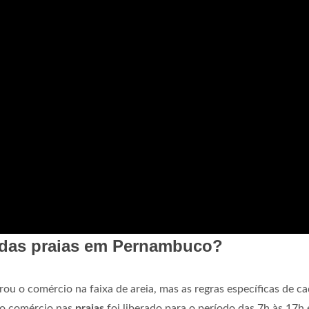
 das praias em Pernambuco?
rou o comércio na faixa de areia, mas as regras específicas de c
, o comércio nas
praias
foi liberado para o período das 7h às 17h 