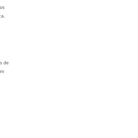
ros
ca.
s de
em