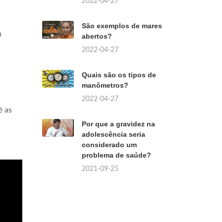
2022-04-27
São exemplos de mares
0
abertos?
2022-04-27
Quais são os tipos de
manômetros?
2022-04-27
é as
Por que a gravidez na
adolescência seria
considerado um
problema de saúde?
2021-09-25