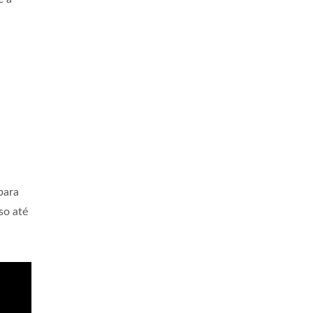
para
so até