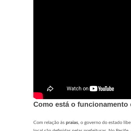
Como está o funcionamento
Com relação às
praias
, o governo do estado libe
local são definidas pelas prefeituras. No Recife