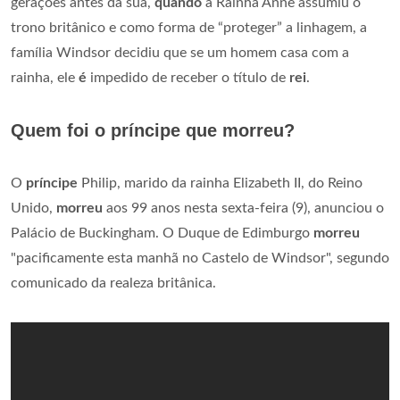
gerações antes da sua,
quando
a Rainha Anne assumiu o
trono britânico e como forma de “proteger” a linhagem, a
família Windsor decidiu que se um homem casa com a
rainha, ele
é
impedido de receber o título de
rei
.
Quem foi o príncipe que morreu?
O
príncipe
Philip, marido da rainha Elizabeth II, do Reino
Unido,
morreu
aos 99 anos nesta sexta-feira (9), anunciou o
Palácio de Buckingham. O Duque de Edimburgo
morreu
"pacificamente esta manhã no Castelo de Windsor", segundo
comunicado da realeza britânica.