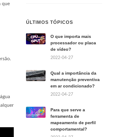
a que
ÚLTIMOS TÓPICOS
O que importa mais
processador ou placa
de vídeo?
2022-04-27
rsão.
Qual a importância da
manutenção preventiva
em ar condicionado?
2022-04-27
 água
ualquer
Para que serve a
ferramenta de
mapeamento de perfil
comportamental?